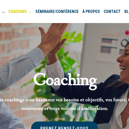
COACHING
SÉMINAIRE/CONFÉRENCE
À PROPOS
CONTACT
B
Coaching
s coachings sont basés sur vos besoins et objectifs, vos forces, 
ressources et votre volonté d’amélioration.
PRENEZ RENDEZ-VOUS