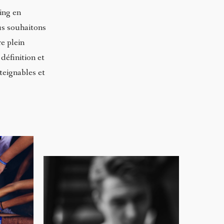
ing en
us souhaitons
e plein
définition et
teignables et